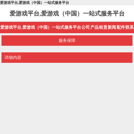
爱游戏平台,爱游戏（中国）一站式服务平台
爱游戏平台,爱游戏（中国）一站式服务平台
爱游戏平台,爱游戏（中国）一站式服务平台
公司
产品
租赁
新闻
配件
联系
服务保障
详细内容