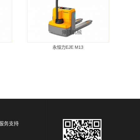
永恒力EJE M13
服务支持