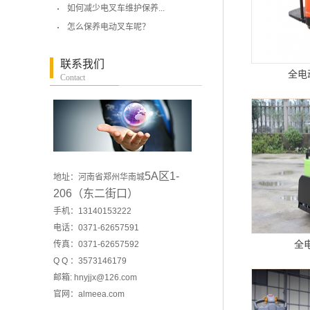
如何减少电叉车维护保养...
怎么保养电动叉车呢？
联系我们
全电
Contact
5A区1-
地址：河南省郑州华南城
206（东二街口）
手机：13140153222
电话：0371-62657591
全
传真：0371-62657592
Q Q ：3573146179
邮箱: hnyjjx@126.com
官网：
almeea.com