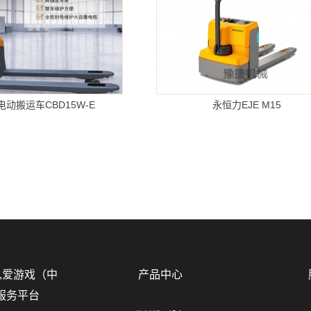
动搬运车CBD15W-E
永恒力EJE M15
,爱游戏（中
产品中心
服务平台