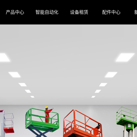
产品中心
智能自动化
设备租赁
配件中心