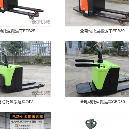
动托盘搬运车EFB25
全电动托盘搬运车EFB30
电动托盘搬运车24V
全电动托盘搬运车CBD30