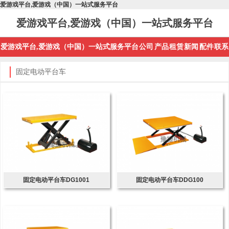
爱游戏平台,爱游戏（中国）一站式服务平台
爱游戏平台,爱游戏（中国）一站式服务平台
爱游戏平台,爱游戏（中国）一站式服务平台
公司
产品
租赁
新闻
配件
联系
固定电动平台车
固定电动平台车DG1001
固定电动平台车DDG100