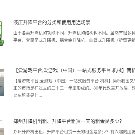
液压升降平台的分类和使用用途场景
由于各类升降机的功能不同，升降机的结构也不同。虽然有很多
平台、套筒筒式升降机、铝合金升降机、曲臂式升降机（折臂更新）
【爱游戏平台,爱游戏（中国）一站式服务平台 机械】简
【爱游戏平台,爱游戏（中国）一站式服务平台 机械】简析我国
正的市场是在过去的二十三十年里形成的。80年代改革开放后，
叉车租赁是什...
郑州升降机出租、升降平台租赁一天的租金是多少？
郑州升降机出租、升降平台租赁一天的租金是多少？有兴趣的朋友