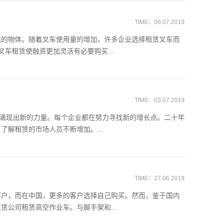
TIME：06.07.2019
运的物体。随着叉车使用量的增加，许多企业选择租赁叉车而
车租赁使融资更加灵活有必要购买...
TIME：03.07.2019
断涌现出新的力量。每个企业都在努力寻找新的增长点。二十年
解租赁的市场人员不断增加。...
TIME：27.06.2019
客户，而在中国，更多的客户选择自己购买。然而，鉴于国内
公司租赁高空作业车。与脚手架和...