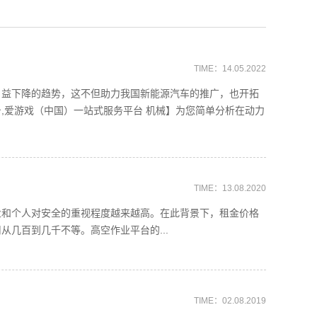
TIME：14.05.2022
日益下降的趋势，这不但助力我国新能源汽车的推广，也开拓
,爱游戏（中国）一站式服务平台 机械】为您简单分析在动力
TIME：13.08.2020
业和个人对安全的重视程度越来越高。在此背景下，租金价格
几百到几千不等。高空作业平台的...
TIME：02.08.2019