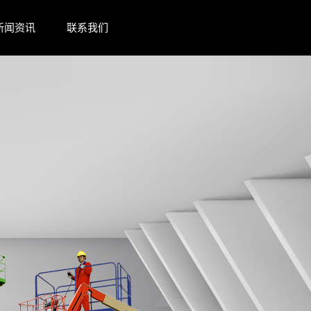
新闻资讯
联系我们