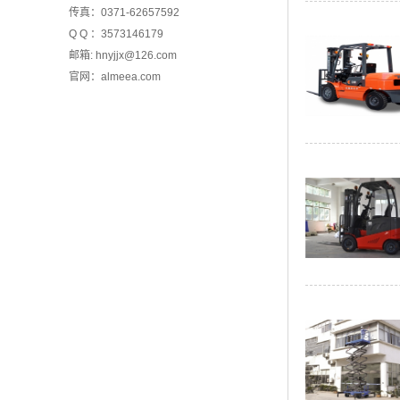
传真：0371-62657592
Q Q ：3573146179
邮箱: hnyjjx@126.com
官网：
almeea.com
1吨全电动堆高车经济
2吨半电动堆高车