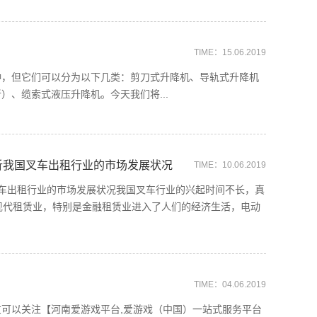
TIME：15.06.2019
种，但它们可以分为以下几类：剪刀式升降机、导轨式升降机
、缆索式液压升降机。今天我们将...
析我国叉车出租行业的市场发展状况
TIME：10.06.2019
叉车出租行业的市场发展状况我国叉车行业的兴起时间不长，真
现代租赁业，特别是金融租赁业进入了人们的经济生活，电动
TIME：04.06.2019
可以关注【河南爱游戏平台,爱游戏（中国）一站式服务平台