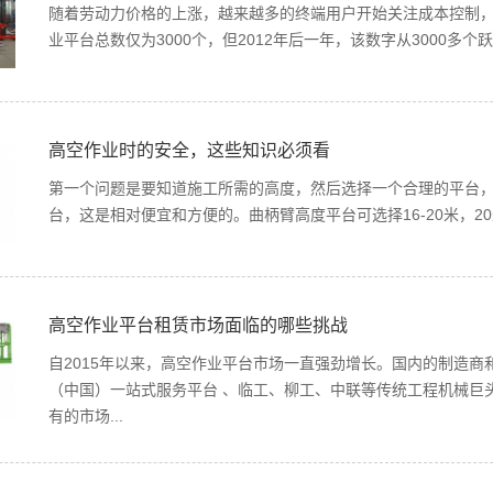
随着劳动力价格的上涨，越来越多的终端用户开始关注成本控制，
业平台总数仅为3000个，但2012年后一年，该数字从3000多个跃升到
高空作业时的安全，这些知识必须看
第一个问题是要知道施工所需的高度，然后选择一个合理的平台，
台，这是相对便宜和方便的。曲柄臂高度平台可选择16-20米，20
高空作业平台租赁市场面临的哪些挑战
自2015年以来，高空作业平台市场一直强劲增长。国内的制造商
（中国）一站式服务平台 、临工、柳工、中联等传统工程机械巨
有的市场...