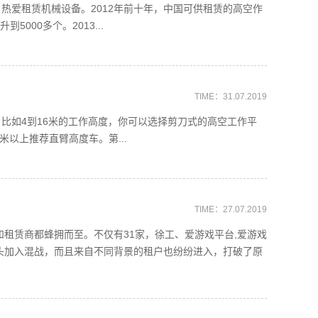
热爱租赁机械设备。2012年前十年，中国可供租赁的高空作
5000多个。2013...
TIME：31.07.2019
比如4到16米的工作高度，你可以选择剪刀式的高空工作平
米以上推荐直臂高度车。第...
TIME：27.07.2019
和租赁商都蜂拥而至。不仅有31家，徐工、爱游戏平台,爱游戏
头加入混战，而且来自不同背景的租户也纷纷进入，打破了原