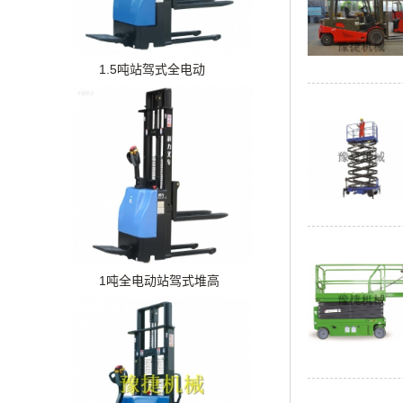
1.5吨站驾式全电动
1吨全电动站驾式堆高