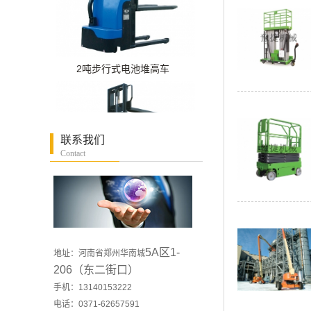
2吨步行式电池堆高车
联系我们
Contact
1.5吨步行式全电动
5A区1-
地址：河南省郑州华南城
206（东二街口）
手机：13140153222
电话：0371-62657591