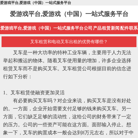
爱游戏平台,爱游戏（中国）一站式服务平台
爱游戏平台,爱游戏（中国）一站式服务平台
爱游戏平台,爱游戏（中国）一站式服务平台
公司
产品
租赁
新闻
配件
联系
叉车租赁和电动叉车出租的优势有哪些？
叉车是一种大功率的特种工业车辆，主要用于人力无法
举起和搬运的物体。随着叉车使用量的增加，许多企业选择
租赁叉车而不是购买叉车。叉车租赁公司根据目前的信念进
行如下分析：
1
、叉车租赁使融资更加灵活
有必要购买叉车吗？对企业来说，购买叉车是没有好处
的。一方面，企业开始需要支付足够的钱来购买叉车。另一
方面，它们缺乏足够的流动性，这给公司的财务带来了一定
的压力。公司的一些资产可能在这方面。面部输入停止。想
象一下，叉车的购置成本一般会达到
8万元左右，所以对于中