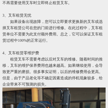
不再需要使用叉车时立即终止租赁叉车。
3
、叉车租赁无忧
如果设备出现故障，您可以立即要求更换新的叉车或选
择叉车租赁公司在您的门前进行维修。在此过程中，叉车租
赁单位不需要为此支付额外费用。总之，它可以保证叉车租
赁过程中
100%的正常运行。
4
、叉车租赁零维护费
租赁叉车不需要考虑以后对叉车的维修。随着时间的推
移，叉车的维护保养费用也越来越高。如果继续使用，会导
致更严重的磨损。很多事实证明，以后的维修费用会更高。
但是，由于产品老化等不确定因素造成的停机现象较多，给
企业带来不可预测的损失。