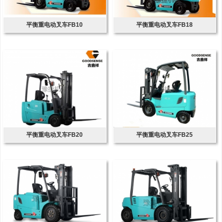
平衡重电动叉车FB10
平衡重电动叉车FB18
平衡重电动叉车FB20
平衡重电动叉车FB25