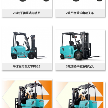
2.5吨平衡重式电动叉
2吨平衡重式电动叉车
平衡重电动叉车FB15
3吨四轮平衡重电动叉