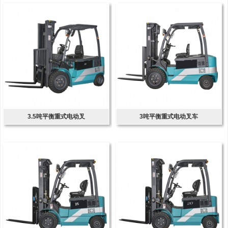
3.5吨平衡重式电动叉
3吨平衡重式电动叉车