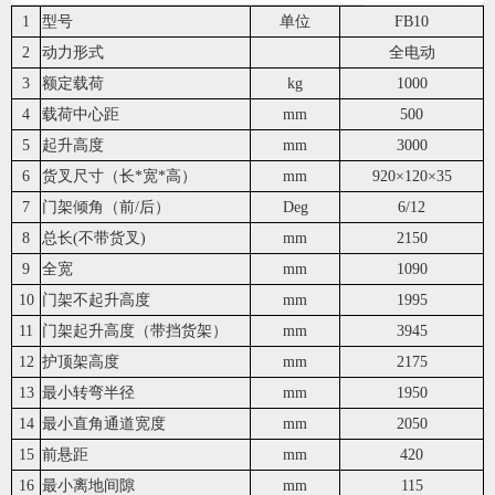
1
型号
单位
FB10
2
动力形式
全电动
3
额定载荷
kg
1000
4
载荷中心距
mm
500
5
起升高度
mm
3000
6
货叉尺寸（长*宽*高）
mm
920×120×35
7
门架倾角（前/后）
Deg
6/12
8
总长(不带货叉)
mm
2150
9
全宽
mm
1090
10
门架不起升高度
mm
1995
11
门架起升高度（带挡货架）
mm
3945
12
护顶架高度
mm
2175
13
最小转弯半径
mm
1950
14
最小直角通道宽度
mm
2050
15
前悬距
mm
420
16
最小离地间隙
mm
115