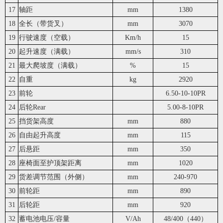
17
轴距
mm
1380
18
全长（带货叉）
mm
3070
19
行驶速度（空载）
Km/h
15
20
起升速度（满载）
mm/s
310
21
最大爬坡度（满载）
%
15
22
自重
kg
2920
23
前轮
6.50-10-10PR
24
后轮Rear
5.00-8-10PR
25
挡货架高度
mm
880
26
自由起升高度
mm
115
27
后悬距
mm
350
28
座椅面至护顶架距离
mm
1020
29
货差调节范围（外侧）
mm
240-970
30
前轮距
mm
890
31
后轮距
mm
920
32
蓄电池电压/容量
V/Ah
48/400（440）