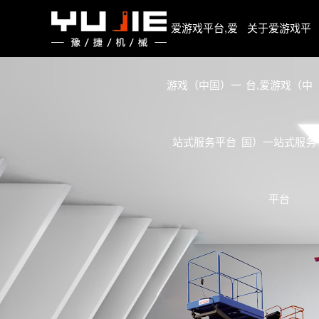
爱游戏平台,爱游戏（中国）一站式服务平台
爱游戏平台,爱
关于爱游戏平
游戏（中国）一
台,爱游戏（中
站式服务平台
国）一站式服务
平台