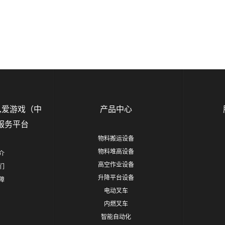
,爱游戏（中
产品中心
服务平台
物料搬运设备
物料堆高设备
介
高空作业设备
们
升降平台设备
障
电动叉车
内燃叉车
智能自动化