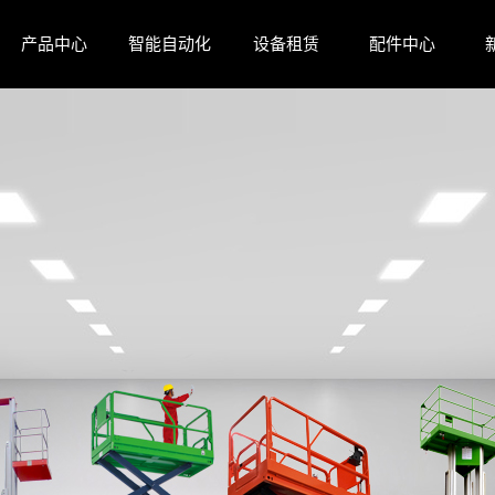
产品中心
智能自动化
设备租赁
配件中心