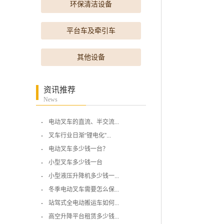
环保清洁设备
平台车及牵引车
其他设备
资讯推荐
News
电动叉车的直流、半交流...
叉车行业日渐“锂电化”...
电动叉车多少钱一台？
小型叉车多少钱一台
小型液压升降机多少钱一...
冬季电动叉车需要怎么保...
站驾式全电动搬运车如何...
高空升降平台租赁多少钱...