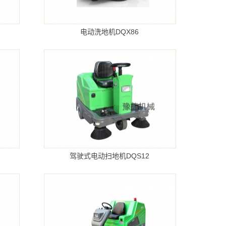
电动洗地机DQX86
驾驶式电动扫地机DQS12