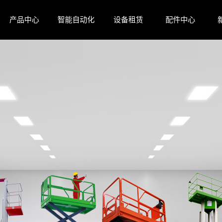
产品中心
智能自动化
设备租赁
配件中心