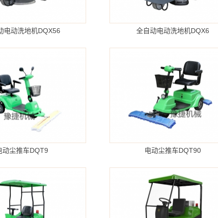
动电动洗地机DQX56
全自动电动洗地机DQX6
电动尘推车DQT9
电动尘推车DQT90