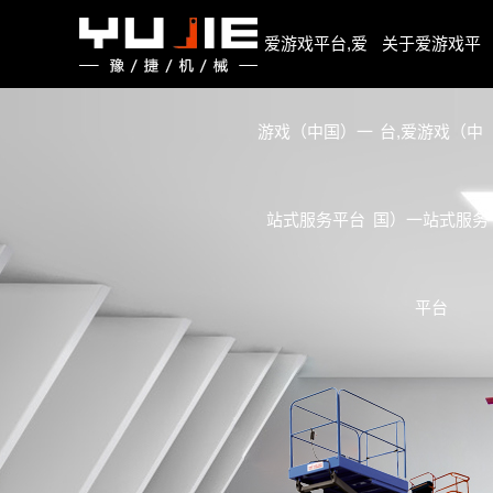
爱游戏平台,爱游戏（中国）一站式服务平台
爱游戏平台,爱
关于爱游戏平
游戏（中国）一
台,爱游戏（中
站式服务平台
国）一站式服务
平台