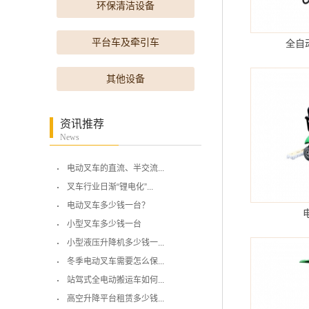
环保清洁设备
平台车及牵引车
全自
其他设备
资讯推荐
News
电动叉车的直流、半交流...
叉车行业日渐“锂电化”...
电动叉车多少钱一台？
小型叉车多少钱一台
小型液压升降机多少钱一...
冬季电动叉车需要怎么保...
站驾式全电动搬运车如何...
高空升降平台租赁多少钱...