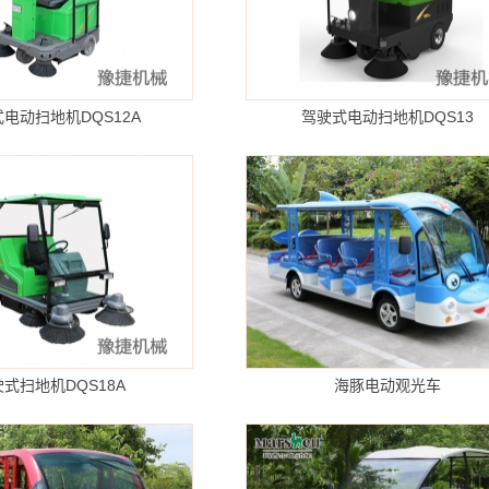
电动扫地机DQS12A
驾驶式电动扫地机DQS13
式扫地机DQS18A
海豚电动观光车