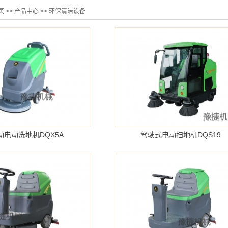
页
>>
产品中心
>>
环保清洁设备
动电动洗地机DQX5A
驾驶式电动扫地机DQS19