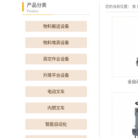
产品分类
您的当前位置：
首 
Product
物料搬运设备
物料堆高设备
高空作业设备
升降平台设备
全自
电动叉车
内燃叉车
智能自动化