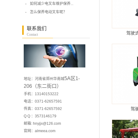
如何减少电叉车维护保养...
怎么保养电动叉车呢？
联系我们
驾驶式
Contact
5A区1-
地址：河南省郑州华南城
206（东二街口）
手机：13140153222
电话：0371-62657591
驾驶
传真：0371-62657592
Q Q ：3573146179
邮箱: hnyjjx@126.com
官网：
almeea.com