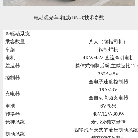
电动观光车
-翱威(DN-8)技术参数
※驱动系统
乘客数量
八人（包括司机）
车架
钢制焊接
电机
4KW/48V 直流牵引电机
差速器
整体式钢制后桥,主减速比12.4
350A/48V
控制器
全电子速度控制器
18A/48V
充电器
全自动高频充电器
电池
6V*8只
转换器
48V/12V-300W
悬挂系统
麦弗逊独立悬挂
四轮汽车形式的液压制动系统
制动系统
独立的驻车制动