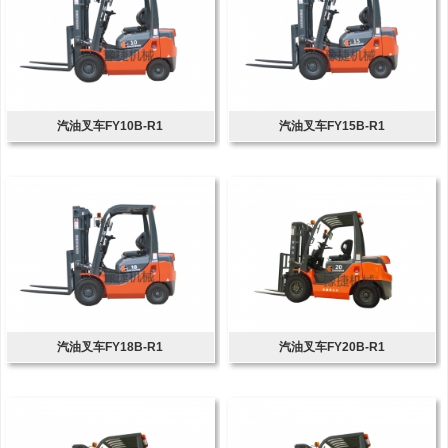
汽油叉车FY10B-R1
汽油叉车FY15B-R1
汽油叉车FY18B-R1
汽油叉车FY20B-R1