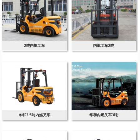
2吨内燃叉车
内燃叉车2吨
华和3.5吨内燃叉车
华和内燃叉车3吨