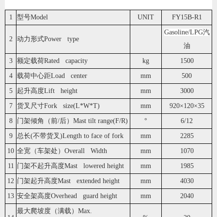
1
型号Model
UNIT
FY15B-R1
Gasoline/LPG汽
2
动力形式Power type
油
3
额定载荷Rated capacity
kg
1500
4
载荷中心距Load center
mm
500
5
起升高度Lift height
mm
3000
7
货叉尺寸Fork size(L*W*T)
mm
920×120×35
8
门架倾角（前/后）Mast tilt range(F/R)
°
6/12
9
总长(不带货叉)Length to face of fork
mm
2285
10
全宽（车架处）Overall Width
mm
1070
11
门架不起升高度Mast lowered height
mm
1985
12
门架起升高度Mast extended height
mm
4030
13
安全架高度Overhead guard height
mm
2040
最大爬坡度（满载）Max.