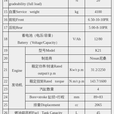
14
%
20
gradeability (full load)
15
自重Service weight
kg
4100
16
前轮Front
6.50-10-10PR
17
后轮Rear
5.00-8-10PR
蓄电池（电压/容量）
18
V/Ah
12/80
Battery（Voltage/Capacity）
19
型号Model
K21
20
制造商
Nissan尼桑
额定功率/转速Rated
21
Kw/r.p.m
31.2/2250
Engine
output/r.p.m
22
额定扭矩Rated torque
N.m/r.p.m
143.7/1600
发动机
23
汽缸数量
4
24
Bore×stroke 缸径×行程
mm
89×83
25
排量Displacement
cc
2065
26
燃油箱容积Fucl Tank Capacity
L
45