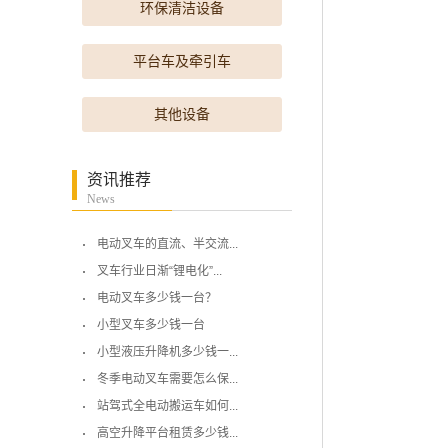
环保清洁设备
平台车及牵引车
其他设备
资讯推荐
News
电动叉车的直流、半交流...
叉车行业日渐“锂电化”...
电动叉车多少钱一台？
小型叉车多少钱一台
小型液压升降机多少钱一...
冬季电动叉车需要怎么保...
站驾式全电动搬运车如何...
高空升降平台租赁多少钱...