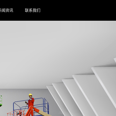
新闻资讯
联系我们