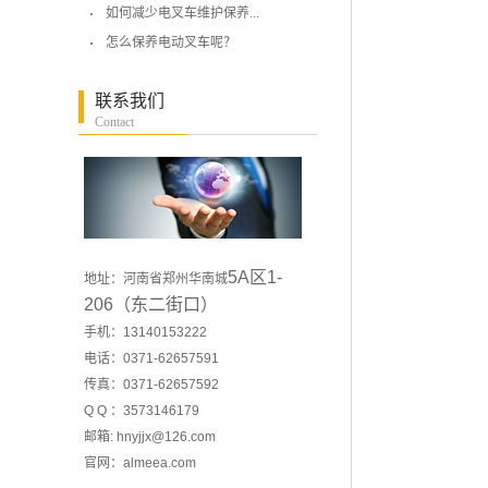
如何减少电叉车维护保养...
怎么保养电动叉车呢？
联系我们
Contact
5A区1-
地址：河南省郑州华南城
206（东二街口）
手机：13140153222
电话：0371-62657591
传真：0371-62657592
Q Q ：3573146179
邮箱: hnyjjx@126.com
官网：
almeea.com