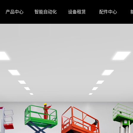
产品中心
智能自动化
设备租赁
配件中心