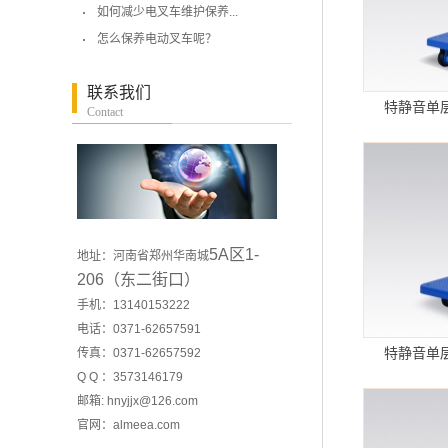
如何减少电叉车维护保养...
怎么保养电动叉车呢？
联系我们
特静音单层
Contact
5A区1-
地址：河南省郑州华南城
206（东二街口）
手机：13140153222
电话：0371-62657591
特静音单层
传真：0371-62657592
Q Q ：3573146179
邮箱: hnyjjx@126.com
官网：
almeea.com