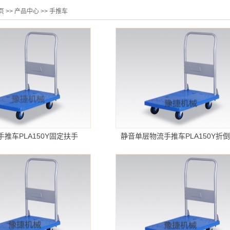
页
>>
产品中心
>>
手推车
推车PLA150Y固定扶手
静音单层物流手推车PLA150Y折