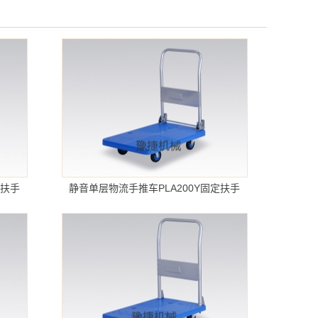
倒扶手
静音单层物流手推车PLA200Y固定扶手