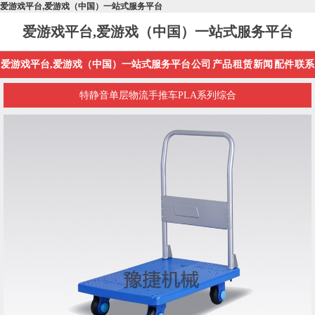
爱游戏平台,爱游戏（中国）一站式服务平台
爱游戏平台,爱游戏（中国）一站式服务平台
爱游戏平台,爱游戏（中国）一站式服务平台
公司
产品
租赁
新闻
配件
联系
特静音单层物流手推车PLA系列综合