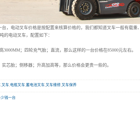
一
台，电动叉车价格是按配置来核算价格的，我们都知道叉车一般有载重
2吨的电动叉车，配置如下：
；升高3000MM；四轮充气胎；直流，那么这样的一台价格在85000元左右。
，实芯胎；侧移器；升高加高等，那么价格会更贵一些的。
车
,
叉车
,
电瓶叉车
,
蓄电池叉车
,
叉车维修
,
叉车保养
多少钱一台