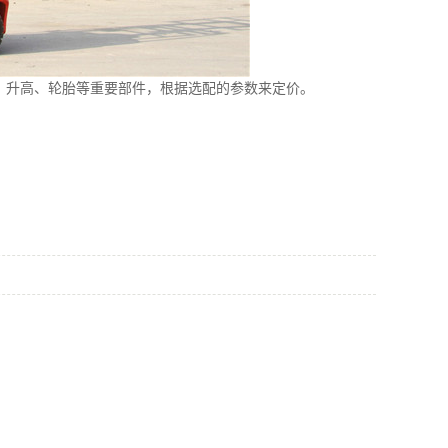
、升高、轮胎等重要部件，根据选配的参数来定价。