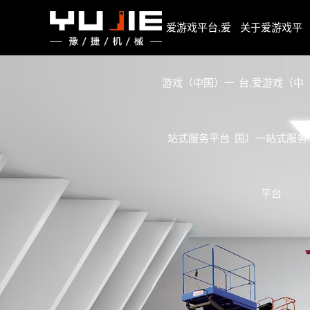
爱游戏平台,爱游戏（中国）一站式服务平台
爱游戏平台,爱
关于爱游戏平
游戏（中国）一
台,爱游戏（中
站式服务平台
国）一站式服务
平台