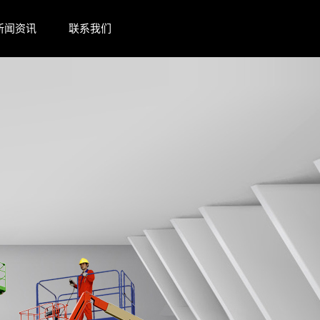
新闻资讯
联系我们