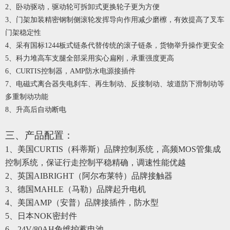
2、卧动驱动，驱动轮可拆卸式更换轮子更为方便
3、门架加装精密钢制侧滚轮发挥导向作用减少磨檫，有效提高了叉车
门架稳定性
4、采有国标
1244板式链条代替传统的滚子链条，货物举升操作更安全
5、科力堆高车支腿全部采用实心扁刚，承重强度更高
6、
CURTIS控制器，AMP防水电源接插件
7、电磁式离合器失电刹车、再生制动、反接制动、坡道防下滑制动等
多重制动功能
8、升高后自动断电
三、产品配置：
1、美国CURTIS（科蒂斯）品牌控制系统
，高频
MOS管集成
控制系统，保证行走控制平稳精确，调速性能优越
2
、英国
AIBRIGHT（阿尔布莱特）品牌接触器
3
、德国
MAHLE（马勒）品牌起升电机
4
、美国
AMP（安普）品牌接插件
，防水型
5
、日本
NOK密封件
6
、
24
V/
8
0AH免维护蓄电池