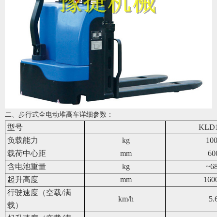
二、步行式全电动堆高车详细参数：
型号
KLD
负载能力
kg
10
载荷中心距
mm
60
含电池重量
kg
~6
起升高度
mm
160
行驶速度（空载/满
km/h
5.
载）