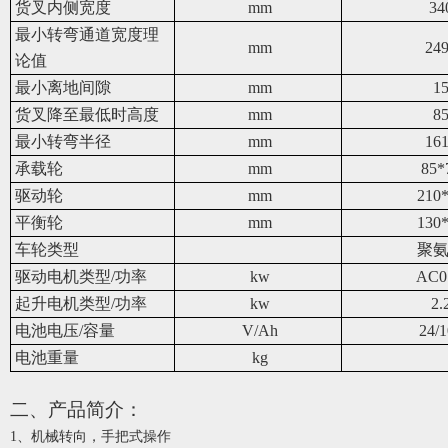
货叉内侧宽度
mm
34
最小转弯通道宽度理
mm
24
论值
最小离地间隙
mm
1
货叉降至最低时高度
mm
8
最小转弯半径
mm
16
承载轮
mm
85*
驱动轮
mm
210
平衡轮
mm
130
车轮类型
聚
驱动电机类型/功率
kw
AC0
起升电机类型/功率
kw
2.
电池电压/容量
V/Ah
24/
电池重量
kg
二、产品简介：
1、
机械转向，手把式操作