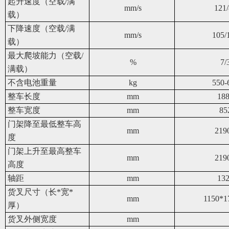
起升速度（空载/满
mm/s
121
载）
下降速度（空载/满
mm/s
105/
载）
最大爬坡能力（空载/
%
7/
满载）
不含电池重量
kg
550-
整车长度
mm
18
整车宽度
mm
85
门架降至最低整车高
mm
219
度
门架上升至最高整车
mm
219
高度
轴距
mm
13
货叉尺寸（长*宽*
mm
1150*1
厚）
货叉外侧宽度
mm