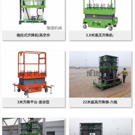
桅柱式升降机/高空作
3.9米液压升降机-
3米升降平台-迷你型
22米超高升降梯-六桅