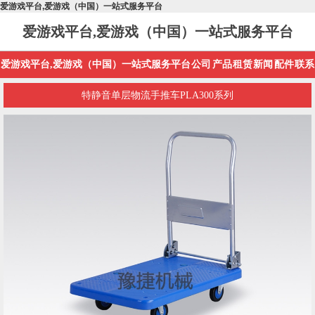
爱游戏平台,爱游戏（中国）一站式服务平台
爱游戏平台,爱游戏（中国）一站式服务平台
爱游戏平台,爱游戏（中国）一站式服务平台
公司
产品
租赁
新闻
配件
联系
特静音单层物流手推车PLA300系列