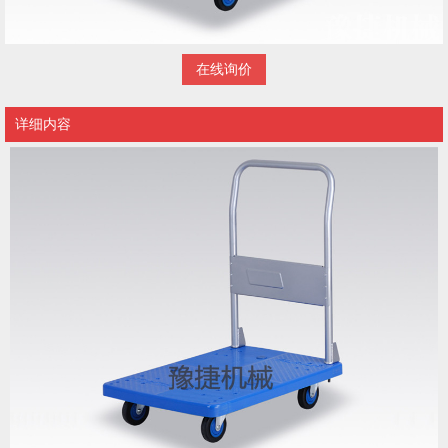
在线询价
详细内容