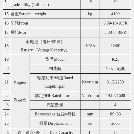
14
%
20
gradeability (full load)
15
自重Service weight
kg
4100
16
前轮Front
6.50-10-10PR
17
后轮Rear
5.00-8-10PR
蓄电池（电压/容量）
18
V/Ah
12/80
Battery（Voltage/Capacity）
19
型号Model
K21
20
制造商
Nissan尼桑
额定功率/转速Rated
21
Kw/r.p.m
31.2/2250
Engine
output/r.p.m
22
额定扭矩Rated torque
N.m/r.p.m
143.7/1600
发动机
23
汽缸数量
4
24
Bore×stroke 缸径×行程
mm
89×83
25
排量Displacement
cc
2065
26
燃油箱容积Fucl Tank Capacity
L
45