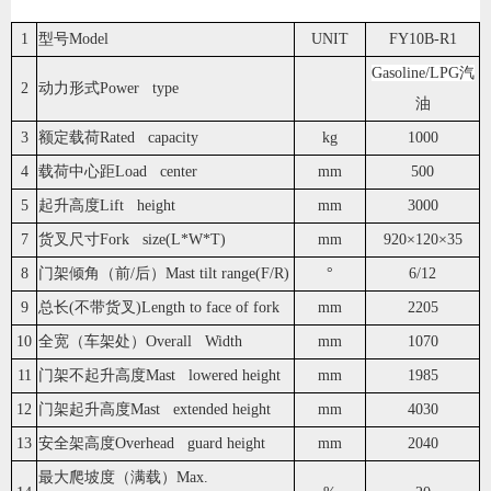
1
型号Model
UNIT
FY10B-R1
Gasoline/LPG汽
2
动力形式Power type
油
3
额定载荷Rated capacity
kg
1000
4
载荷中心距Load center
mm
500
5
起升高度Lift height
mm
3000
7
货叉尺寸Fork size(L*W*T)
mm
920×120×35
8
门架倾角（前/后）Mast tilt range(F/R)
°
6/12
9
总长(不带货叉)Length to face of fork
mm
2205
10
全宽（车架处）Overall Width
mm
1070
11
门架不起升高度Mast lowered height
mm
1985
12
门架起升高度Mast extended height
mm
4030
13
安全架高度Overhead guard height
mm
2040
最大爬坡度（满载）Max.