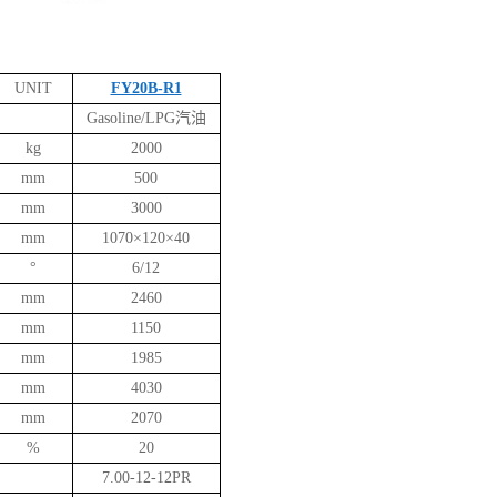
UNIT
FY20B-R1
Gasoline/LPG汽
油
kg
2000
mm
500
mm
3000
mm
1070×120×40
°
6/12
mm
2460
mm
1150
mm
1985
mm
4030
mm
2070
%
20
7.00-12-12PR