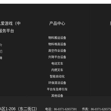
,爱游戏（中
产品中心
服务平台
物料搬运设备
物料堆高设备
介
高空作业设备
们
升降平台设备
障
电动叉车
内燃叉车
智能自动化
环保清洁设备
平台车及牵引车
其他设备
A区1-206（东二街口）
电话：86-0371-62657591 传真：86-0371-6265759