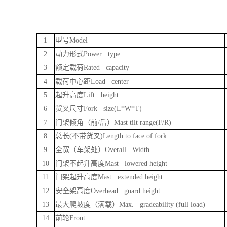
1
型号Model
2
动力形式Power type
3
额定载荷Rated capacity
4
载荷中心距Load center
5
起升高度Lift height
6
货叉尺寸Fork size(L*W*T)
7
门架倾角（前/后）Mast tilt range(F/R)
8
总长(不带货叉)Length to face of fork
9
全宽（车架处）Overall Width
10
门架不起升高度Mast lowered height
11
门架起升高度Mast extended height
12
安全架高度Overhead guard height
13
最大爬坡度（满载）Max. gradeability (full load)
14
前轮Front