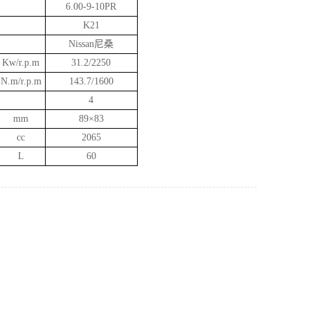
6.00-9-10PR
K21
Nissan尼桑
Kw/r.p.m
31.2/2250
N.m/r.p.m
143.7/1600
4
mm
89×83
cc
2065
L
60