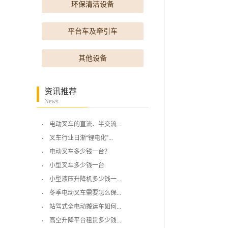
环保清洁设备
平台车及牵引车
其他设备
资讯推荐
News
电动叉车的直流、半交流...
叉车行业日渐“锂电化”...
电动叉车多少钱一台？
小型叉车多少钱一台
小型液压升降机多少钱一...
冬季电动叉车需要怎么保...
站驾式全电动搬运车如何...
高空升降平台租赁多少钱...