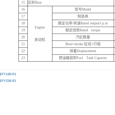
15
后轮Rear
16
型号Model
17
制造商
18
额定功率/转速Rated output/r.p.m
Engine
19
额定扭矩Rated torque
20
汽缸数量
发动机
21
Bore×stroke 缸径×行程
22
排量Displacement
23
燃油箱容积Fucl Tank Capacity
FY18B-R1
FY25B-R1