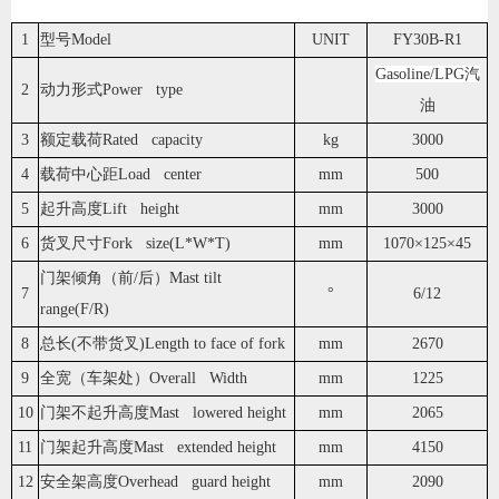
1
型号Model
UNIT
FY30B-R1
Gasoline/LPG汽
2
动力形式Power type
油
3
额定载荷Rated capacity
kg
3000
4
载荷中心距Load center
mm
500
5
起升高度Lift height
mm
3000
6
货叉尺寸Fork size(L*W*T)
mm
1070×125×45
门架倾角（前/后）Mast tilt
7
°
6/12
range(F/R)
8
总长(不带货叉)Length to face of fork
mm
2670
9
全宽（车架处）Overall Width
mm
1225
10
门架不起升高度Mast lowered height
mm
2065
11
门架起升高度Mast extended height
mm
4150
12
安全架高度Overhead guard height
mm
2090