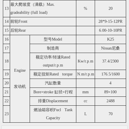
最大爬坡度（满载）Max.
13
%
20
gradeability (full load)
14
前轮Front
28*9-15-12PR
15
后轮Rear
6.00-10-10PR
16
型号Model
K25
17
制造商
Nissan尼桑
额定功率/转速Rated
18
Kw/r.p.m
37.4/2300
output/r.p.m
Engine
19
额定扭矩Rated torque
N.m/r.p.m
176.5/1600
20
汽缸数量
4
发动机
21
Bore×stroke 缸径×行程
mm
89×100
22
排量Displacement
cc
2488
燃油箱容积Fucl Tank
23
L
70
Capacity