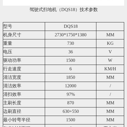
驾驶式扫地机（DQS18）技术参数
型号
DQS18
机身尺寸
2730*1750*1380
MM
重量
730
KG
电压
36
V
驱动功率
1500
W
行走速度
6
KM/H
清洁宽度
1850
MM
清洁效率
12000
/
清扫效率
97%
/
主刷长度
870
MM
边刷直径
630+550
MM
最小转弯半径
1500
MM