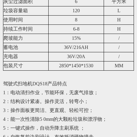
灰尘过滤面积
6
平方米
垃圾容量箱
120
L
使用时间
8
H
持续工作时间
6-8
H
爬坡能力
15%
/
蓄电池
36V/216AH
/
充电器
36V/20A
/
包装尺寸
2850*1450*1530
MM
驾驶式扫地机DQS18产品特点
1：电动清扫作业，节能环保，无废气排放；
2：结构设计紧凑。操作灵活，转弯小；
3：操作面板更简洁、更直观、轻松可控；
4：能一次性清除5 0mm的大颗粒垃圾和漂浮物；
5：一键式操作，自动升降主刷系统 ；
6：自恢复前边刷设计，有效抵消硬物撞击