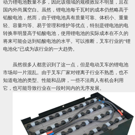
动力锂电池数量不多，因此该领域的规模效应不明显，且在
国内外尚属空白。虽然，锂电池每千瓦时的成本仍然略高于
铅酸电池，然而，由于锂电池具有质量可靠、体积小、重量
轻、容量均等、易于管理和维护等优点，特别是锂电池的电
转换率明显高于铅酸电池，使用锂电池的实际成本在不久的
将来可能会达到铅酸电池的水平。可以推断，叉车行业的
“锂
电池化”已成为该行业的一大趋势。
虽然很多人都意识到了这一点，但是电动叉车的锂电池
市场却一片混乱。由于叉车厂家对锂离子行业不熟悉，也不
知道电池的类型、性能和品牌，一些不法商人有机会利用
它，也可能导致行业在一段时间内的无序发展。