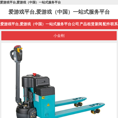
爱游戏平台,爱游戏（中国）一站式服务平台
爱游戏平台,爱游戏（中国）一站式服务平台
爱游戏平台,爱游戏（中国）一站式服务平台
公司
产品
租赁
新闻
配件
联系
小金刚