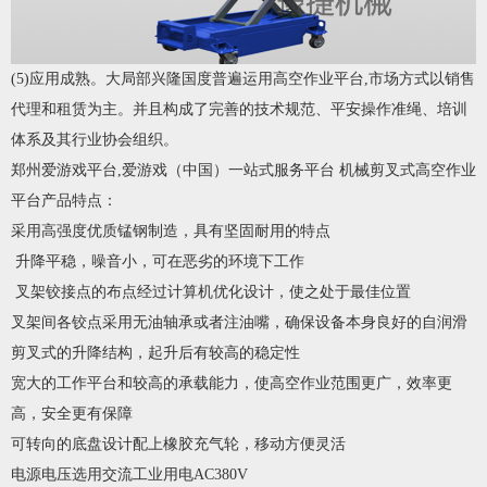
(5)应用成熟。大局部兴隆国度普遍运用高空作业平台,市场方式以销售
代理和租赁为主。并且构成了完善的技术规范、平安操作准绳、培训
体系及其行业协会组织。
郑州爱游戏平台,爱游戏（中国）一站式服务平台 机械剪叉式高空作业
平台
产品特点：
采用高强度优质锰钢制造，具有坚固耐用的特点
升降平稳，噪音小，可在恶劣的环境下工作
叉架铰接点的布点经过计算机优化设计，使之处于最佳位置
叉架间各铰点采用无油轴承或者注油嘴，确保设备本身良好的自润滑
剪叉式的升降结构，起升后有较高的稳定性
宽大的工作平台和较高的承载能力，使高空作业范围更广，效率更
高，安全更有保障
可转向的底盘设计配上橡胶充气轮，移动方便灵活
电源电压选用交流工业用电AC380V