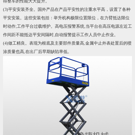
得整车的性能大大提升。
(3)平安安装齐全。国外产品在产品平安性的注重水平高，设置了各种
平安安装。这些安装包括：举升机构极限位置限位，在力臂抵达限位
时动作;工作平台过载维护。高电压报警系统,当平台在高压电源左近工
作间距不能抵达平安间隔时,自动报警提示工作人员中止作业。
(4)做工精良。表现为根底及主要部件质量高,金属中止外表处置后的喷
涂质量也高,在出厂后早期缺陷率低。