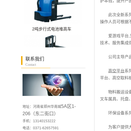
护本钱，提升产
此次全新系列高
操作人员可根据
2吨步行式电池堆高车
爱游戏平台,爱
技术、服务集成
公司主导产
联系我们
Contact
高空平台
系
平台、高空取料
物料搬运设备系
1.5吨步行式全电动
叉车属具、托盘
5A区1-
地址：河南省郑州华南城
环保设备系列：
206（东二街口）
手机：13140153222
为客户提供大
电话：0371-62657591