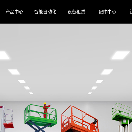
产品中心
智能自动化
设备租赁
配件中心