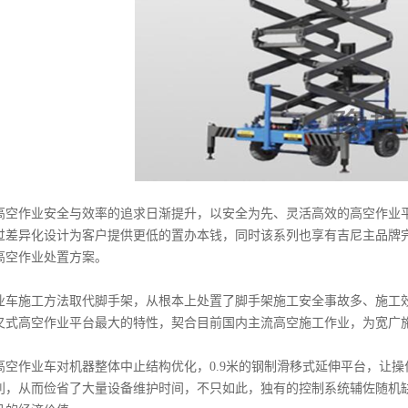
作业安全与效率的追求日渐提升，以安全为先、灵活高效的高空作业平
过差异化设计为客户提供更低的置办本钱，同时该系列也享有吉尼主品牌
高空作业处置方案。
施工方法取代脚手架，从根本上处置了脚手架施工安全事故多、施工效
叉式高空作业平台最大的特性，契合目前国内主流高空施工作业，为宽广
作业车对机器整体中止结构优化，0.9米的钢制滑移式延伸平台，让操
利，从而俭省了大量设备维护时间，不只如此，独有的控制系统辅佐随机