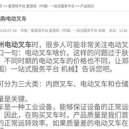
页
>>
爱游戏平台,爱游戏（中国）一站式服务平台
>>
产品知识
选购电动叉车
2018-07-19
作者：
爱游戏平台,爱游戏（中国）一站式服务平台 机械
点击：
1139
州电动叉车
时，很多人可能非常关注电动叉
口一句：电动叉车啥价。这样的问题过于肤
，不同时期的电动叉车的价格也不同，让郑
国）一站式服务平台 机械】告诉您吧。
可分为三大类：内燃叉车、电动叉车和仓储
量是关键。
是一种工业设备，能够保证设备的正常运
。因此，在购买叉车时，产品质量是我们首
的正常运转效率。如果质量差的电动叉车在