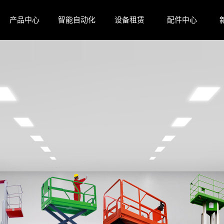
产品中心
智能自动化
设备租赁
配件中心