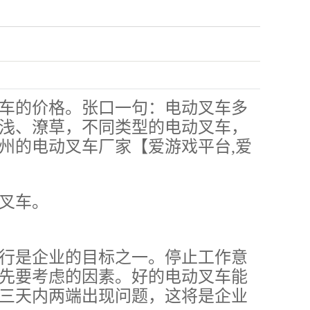
车的价格。张口一句：电动叉车多
浅、潦草，不同类型的电动叉车，
州的电动叉车厂家【爱游戏平台,爱
叉车。
行是企业的目标之一。停止工作意
先要考虑的因素。好的电动叉车能
三天内两端出现问题，这将是企业