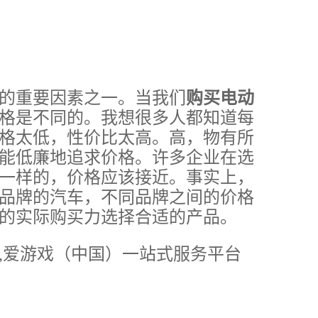
的重要因素之一。当我们
购买电动
格是不同的。我想很多人都知道每
格太低，性价比太高。高，物有所
能低廉地追求价格。许多企业在选
一样的，价格应该接近。事实上，
品牌的汽车，不同品牌之间的价格
的实际购买力选择合适的产品。
,爱游戏（中国）一站式服务平台