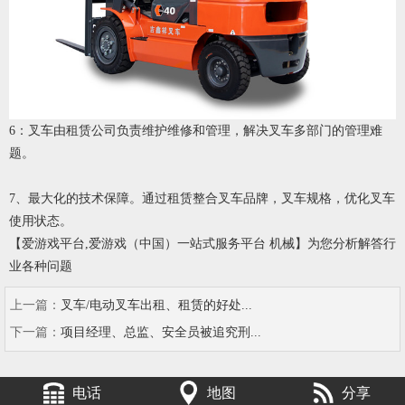
6：叉车由租赁公司负责维护维修和管理，解决叉车多部门的管理难
题。
7、最大化的技术保障。通过租赁整合叉车品牌，叉车规格，优化叉车
使用状态。
【爱游戏平台,爱游戏（中国）一站式服务平台 机械】为您分析解答行
业各种问题
上一篇：
叉车/电动叉车出租、租赁的好处...
下一篇：
项目经理、总监、安全员被追究刑...
电话
地图
分享