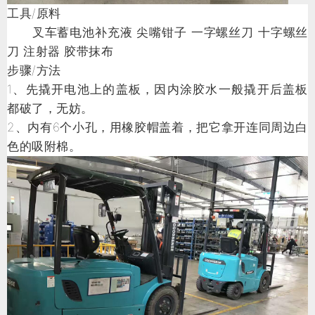
工具/原料
叉车蓄电池补充液 尖嘴钳子 一字螺丝刀 十字螺丝
刀 注射器 胶带抹布
步骤/方法
1、先撬开电池上的盖板，因内涂胶水一般撬开后盖板
都破了，无妨。
2、内有6个小孔，用橡胶帽盖着，把它拿开连同周边白
色的吸附棉。