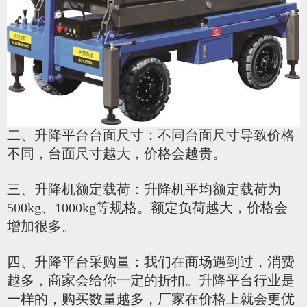
二、升降平台台面尺寸：不同台面尺寸导致价格
不同，台面尺寸越大，价格会越贵。
三、升降机额定载荷：升降机平均额定载荷为
500kg、1000kg等规格。额定负荷越大，价格会
增加很多。
四、升降平台采购量：我们在商场遇到过，消费
越多，商家会给你一定的折扣。升降平台行业是
一样的，购买数量越多，厂家在价格上就会更优