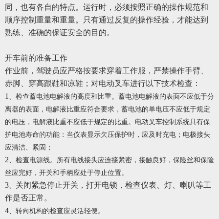
同，也有各自的特点。运行时，必须按照正确的操作规范和
顺序控制重量和重量。只有通过反复的操作经验，才能达到
熟练、准确的保证安全的目的。
开车前的准备工作
作业前，驾驶员应严格按要求穿着工作服，严禁操作手臂、
赤脚、穿高跟鞋和凉鞋；对电动叉车进行以下技术检查：
1
、检查蓄电池电解液的高度和比重。蓄电池电解液的表面不应低于分
离器的表面，电解液比重应符合要求，蓄电池的单电压不应低于规定
的电压，电解液比重不应低于规定的比重。电动叉车控制系统具有保
护电池寿命的功能：当仪表显示欠压保护时，应及时充电；电极接头
应清洁、紧固；
2
、
检查电源线。所有电线接头应连接紧密，接触良好，保险丝和保险
丝应完好，开关和手柄应处于停止位置。
3
关闭紧急停止开关，打开电锁，检查仪表、灯、喇叭等工
、
作是否正常。
4
、
转向机构的检查应灵活轻便。