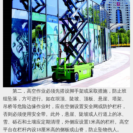
第二，高空作业必须先搭设脚手架或采取措施，防止班
组坠落，方可进行。如在坝顶、陡坡、顶板、悬崖、塔架、
吊桥等危险边缘作业时，应在空侧设置安全网或防护栏杆，
否则必须使用安全带。此外，悬崖、陡坡或人行道上的冰、
雪、砾石和土壤应定期清理，外侧应设置
1米高的栏杆。高空
平台在栏杆内设18厘米高的侧板或山脊，防止坠物伤人。