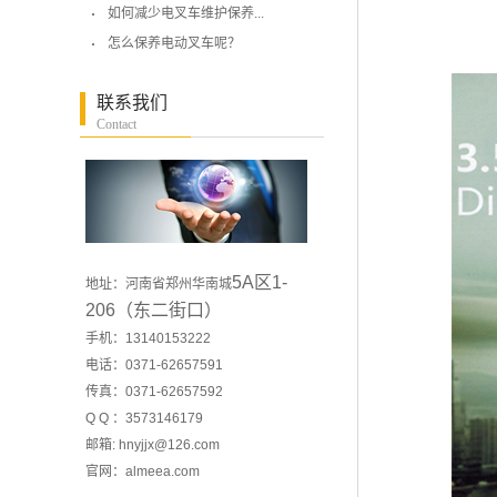
如何减少电叉车维护保养...
怎么保养电动叉车呢？
联系我们
Contact
5A区1-
地址：河南省郑州华南城
206（东二街口）
手机：13140153222
电话：0371-62657591
传真：0371-62657592
Q Q ：3573146179
邮箱: hnyjjx@126.com
官网：
almeea.com