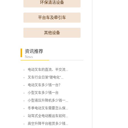
环保清洁设备
平台车及牵引车
其他设备
资讯推荐
News
电动叉车的直流、半交流...
叉车行业日渐“锂电化”...
电动叉车多少钱一台？
小型叉车多少钱一台
小型液压升降机多少钱一...
冬季电动叉车需要怎么保...
站驾式全电动搬运车如何...
高空升降平台租赁多少钱...