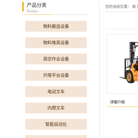
产品分类
您的当前位置：
首 
Product
物料搬运设备
物料堆高设备
高空作业设备
升降平台设备
电动叉车
详细介绍
内燃叉车
智能自动化