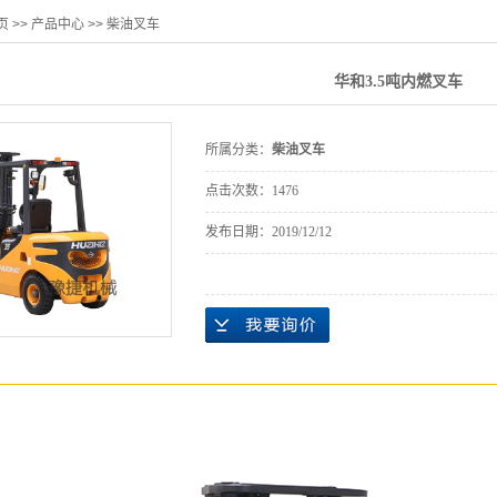
页
>>
产品中心
>>
柴油叉车
华和3.5吨内燃叉车
所属分类：
柴油叉车
点击次数：
1476
发布日期：
2019/12/12