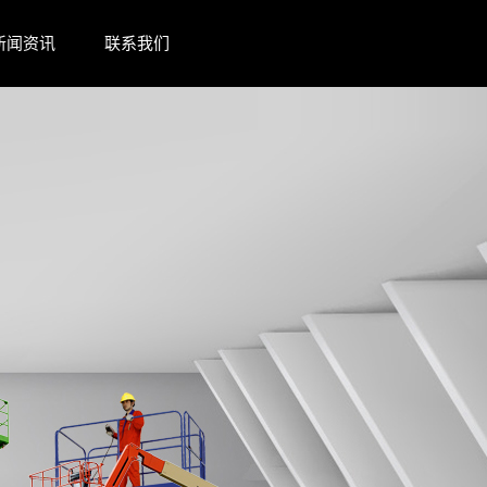
新闻资讯
联系我们