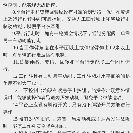
例控制，能实现无级调速。
8
.
平台行走和臂架回转应设有可靠的制动器，保证在坡道
上及运行过程中能可靠控制。安装人工回转锁止和释放行走
制动功能，以便平台被牵引。
9
.
平台行走时，如有一轮腾空情况下，通过分配阀，单靠
另一主动轮能行走。
10
.
当工作臂角度在水平面以上或伸缩臂伸出
1.2米以上
时，对车辆的行走速度有限制。
11
.
臂架伸缩、变幅、回转和平台行走能多工作同时进
行。
12
.
工作斗具有自动调平功能，工作斗相对水平面的倾斜
角度不能大于
1.5°。
13
.
上下控制台均设有紧急停止按钮，当操作出现意外情
况时，能够使操作者迅速熄灭发动机，避免平台继续运动。
14
.
平台上应设有脚踏开关，只有踏下脚踏开关方能进行
操作。
15
.
设有
24V辅助动力装置，当发动机或主油泵发生故障
时，能使工作斗安全降至地面。