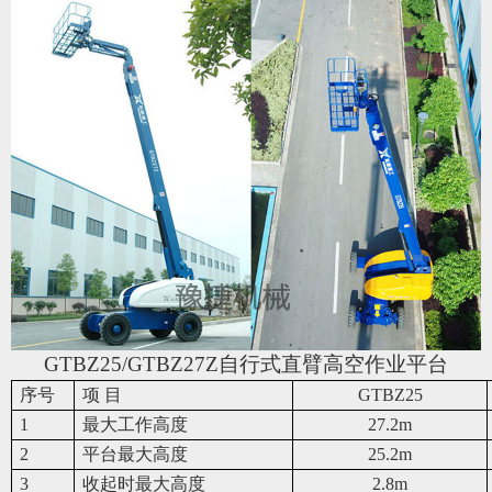
GTBZ25/GTBZ27Z
自行式直臂高空作业平台
序号
项 目
GTBZ25
1
最大工作高度
27.2m
2
平台最大高度
25.2m
3
收起时最大高度
2.8m