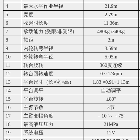
4
最大水平作业半径
21.9m
5
宽度
2.79m
6
收起时长度
11.36m
7
承载能力 (受限/非受限)
480kg /340kg
8
轴距
3m
9
内轮转弯半径
3.59m
10
外轮转弯半径
5.95m
11
转台旋转
360
度连续
12
转台回转速度
0
～1/3rpm
13
平台尺寸（长×宽×高）
1.83
×0.91×1.13m
14
平台调平
自动调平
15
平台旋转
±80°
16
主臂节数
3
节
17
主臂变幅角度
－10°～＋75°
18
最高液压压力
21MPa
19
系统电压
12V