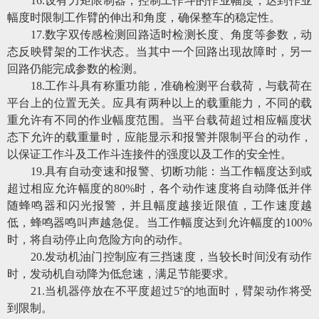
16
.
设有力矩限制器，控制工作斗的作业幅度，达到作业
幅度时限制工作臂的伸出和角度，确保整车的稳定性。
17
.
数字双传感检测回路适时检测长度、角度等参数，动
态反映臂架的工作状态。当其中一个回路出现故障时，另一
回路仍能完成参数的检测。
18
.
工作斗具有称重功能，准确检测平台载荷，与载荷在
平台上的位置无关。应具有两种以上的载重能力，不同的载
重允许有不同的作业幅度范围。当平台载荷超过相应幅度状
态下允许的载重量时，应能显示和报警并限制平台的动作，
以保证工作斗及工作斗连接件的强度以及工作的安全性。
19
.
具有自动变速和报警、切断功能：当工作幅度达到或
超过相应允许幅度的
80%时，
各个
动作速度将自动降低并伴
随蜂鸣器和闪光报警，并且幅度越接近限值，工作速度越
低，蜂鸣器鸣叫声越急促。当工作幅度达到允许幅度的
100%
时，将自动停止向危险方向的动作。
20
.
发动机油门控制应有三挡速度，当较长时间没有动作
时，发动机自动降为低怠速，满足节能要求。
21
.
当机器停放在不平度超过
5°的地面时，臂架动作将受
到限制。