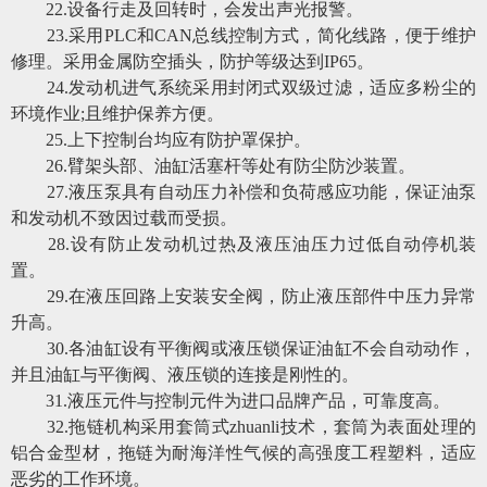
22
.
设备行走及回转时，会发出声光报警。
23
.
采用
PLC和CAN总线控制方式，简化线路，便于维护
修理。采用金属防空插头，防护等级达到IP65。
24
.
发动机进气系统采用封闭式双级过滤，适应多粉尘的
环境作业
;且维护保养方便。
25
.
上下控制台均应有防护罩保护。
26
.
臂架头部、油缸活塞杆等处有防尘防沙装置。
27
.
液压泵具有自动压力补偿和负荷感应功能，保证油泵
和发动机不致因过载而受损。
28
.
设有防止发动机过热及液压油压力过低自动停机装
置。
29
.
在液压回路上安装安全阀，防止液压部件中压力异常
升高。
30
.
各油缸设有平衡阀或液压锁保证油缸不会自动动作，
并且油缸与平衡阀、液压锁的连接是刚性的。
31
.
液压元件与控制元件为进口品牌产品，可靠度高。
32
.
拖链机构采用套筒式zhuanli技术，套筒为表面处理的
铝合金型材，拖链为耐海洋性气候的高强度工程塑料，适应
恶劣的工作环境。