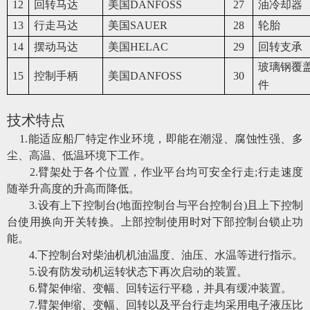
12
回转马达
美国DANFOSS
27
油冷却器
13
行走马达
美国SAUER
28
轮胎
14
摆动马达
美国HELAC
29
回转支承
玻璃钢覆
15
控制手柄
美国DANFOSS
30
件
技术特点
1
.
能适应船厂特定作业环境，即能在潮湿、腐蚀性强、多
尘、高温、低温环境下工作。
2
.
臂架处于
各个
位置，作业平台均可安全行走
;行走速度
随举升高度的升高而降低。
3
.
设有上下控制台
(地面控制台与平台控制台)且上下控制
台使用换向开关转换。上部控制使用时对下部控制台锁止功
能。
4
.
下控制台对柴油机机油温度、油压、水温等进行指示。
5
.
设有防发动机运转状态下再次启动的装置。
6
.
臂架伸缩、变幅、回转运行平稳，并具有缓冲装置。
7
.
臂架伸缩、变幅、回转以及平台行走均采用电子液压比