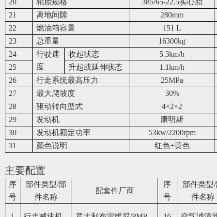
20
轮胎规格
385/65-22.5
实心胎
21
离地间隙
280mm
22
燃油箱容量
151 L
23
总重量
16300kg
24
行驶速
收起状态
5.3km/h
度
25
升起或延伸状态
1.1km/h
26
行走系统最高压力
25MPa
27
最大爬坡度
30%
28
驱动转向型式
4
×2×2
29
发动机
康明斯
30
发动机额定功率
53kw/2200rpm
31
颜色说明
红色+黄色
主要配置
序
部件类型/部
序
部件类型/
配套件厂商
号
件名称
号
件名称
1
行走减速机
意大利布雷维尼/PMP
16
空气滤清