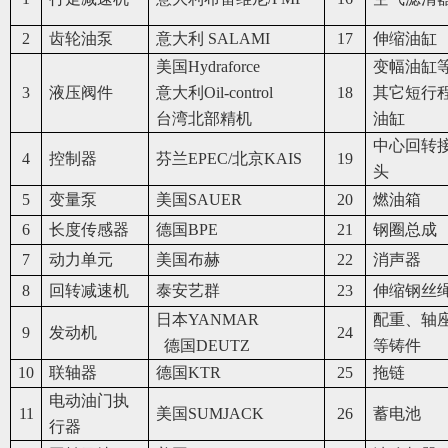
2
齿轮油泵
意大利 SALAMI
17
伸缩油缸
美国Hydraforce
变幅油缸
3
液压阀件
意大利Oil-control
18
其它短行
台湾北部精机
油缸
中心回转
4
控制器
芬兰EPEC/北京KAIS
19
头
5
变量泵
美国SAUER
20
燃油箱
6
长度传感器
德国BPE
21
钢圈总成
7
动力单元
美国布赫
22
消声器
8
回转减速机
泰安艺群
23
伸缩钢丝
日本YANMAR
配重、轴
9
发动机
24
德国DEUTZ
等铸件
10
联轴器
德国KTR
25
拖链
电动油门执
11
美国SUMJACK
26
蓄电池
行器