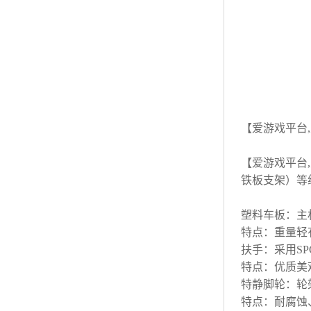
【爱游戏平台
【爱游戏平台
铁板支架）等
塑料车板：主
特点：重量轻
扶手：采用
S
特点：
优质
美
特
静脚轮：轮
特点：耐腐蚀