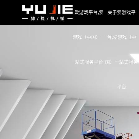
爱游戏平台,爱游戏（中国）一站式服务平台
爱游戏平台,爱
关于爱游戏平
游戏（中国）一
台,爱游戏（中
站式服务平台
国）一站式服务
平台