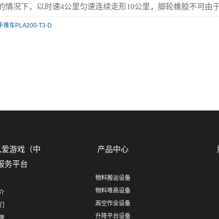
的情况下，以时速
4公里匀速连续走形10公里，脚轮橡胶不可由
车PLA200-T3-D
,爱游戏（中
产品中心
服务平台
物料搬运设备
物料堆高设备
介
高空作业设备
们
升降平台设备
障