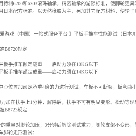
用特制
6200和6303滚珠轴承，精密轴承的游隙标准，使脚轮
用日本配方标准。以天然橡胶为主，另加其它配方材料，使轮子
,爱游戏（中国）一站式服务平台 】
平板手推车性能测试（日本
J
标准B8720规定
列平板手推车额定载重
——
启动力须在
10KG以下
列平板手推车额定载重
——
启动力须在
14KG以下
中心位置加额定承重
4倍的力进行测试，车板不可断裂，板弯曲小
的力加在扶手上1分钟，解除后，扶手不可有
明显
变形、松动等现
标准B8723规定
倍的重量对脚轮加压，3分钟后解除测试重力，脚轮支架不变形
车脚轮走形测试
：