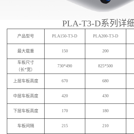
PLA-T3-D系列详
产品型号
PLA150-T3-D
PLA200-T3-D
最大载重
150
200
车板尺寸
730*490
825*500
（长*宽）
上层车板高度
670
680
中层车板高度
420
430
下层车板高度
170
180
车板间隔
215
210