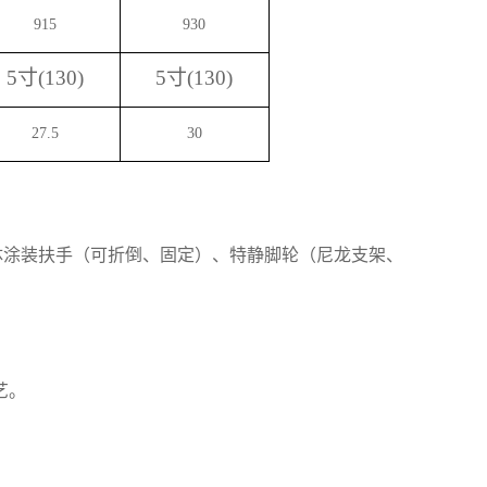
915
930
5寸(130)
5寸(130)
27.5
30
体涂装扶手（可折倒、固定）、
特
静脚轮（尼龙支架、
艺。