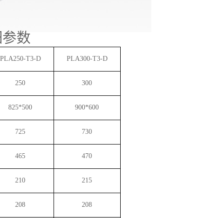
细参数
PLA250-T3-D
PLA300-T3-D
250
300
825*500
900*600
725
730
465
470
210
215
208
208