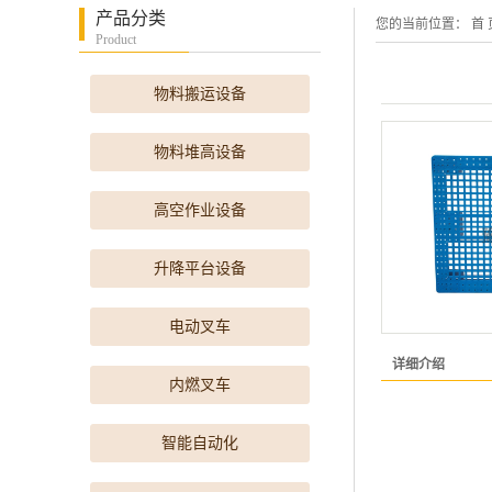
产品分类
您的当前位置：
首 
Product
物料搬运设备
物料堆高设备
高空作业设备
升降平台设备
电动叉车
详细介绍
内燃叉车
智能自动化