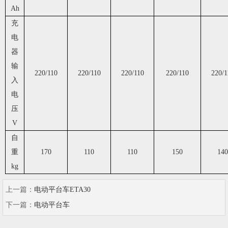
Ah
充
电
器
输
220/110
220/110
220/110
220/110
220/1
入
电
压
V
自
重
170
110
110
150
140
kg
上一篇：
电动平台车ETA30
下一篇：
电动平台车