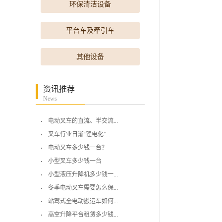
环保清洁设备
平台车及牵引车
其他设备
资讯推荐
News
电动叉车的直流、半交流...
叉车行业日渐“锂电化”...
电动叉车多少钱一台？
小型叉车多少钱一台
小型液压升降机多少钱一...
冬季电动叉车需要怎么保...
站驾式全电动搬运车如何...
高空升降平台租赁多少钱...