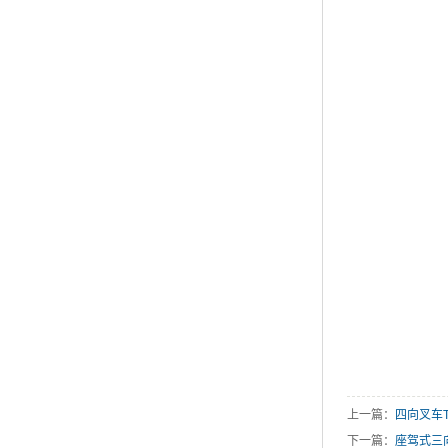
上一篇：
四向叉车TF
下一篇：
座驾式三