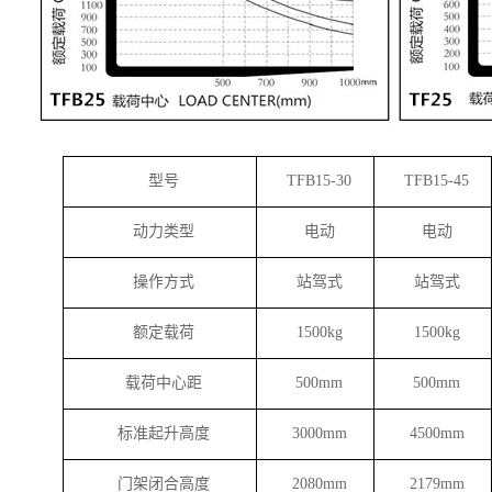
型号
TFB15-30
TFB15-45
动力类型
电动
电动
操作方式
站驾式
站驾式
额定载荷
1500kg
1500kg
载荷中心距
500mm
500mm
标准起升高度
3000mm
4500mm
门架闭合高度
2080mm
2179mm