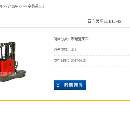
页
>>
产品中心
>>
窄巷道叉车
四向叉车TFB15-45
所属分类：
窄巷道叉车
点击次数：
421
发布日期：
2017/08/31