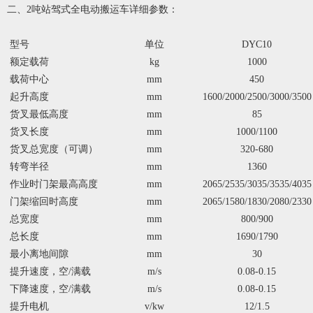
二、2吨站驾式全电动搬运车详细参数：
型号
单位
DYC10
额定载荷
kg
1000
载荷中心
mm
450
起升高度
mm
1600/2000/2500/3000/3
5
00
货叉最低高度
mm
85
货叉长度
mm
1000/1100
货叉总宽度（可调）
mm
320-680
转弯半径
mm
1360
作业时门架最高高度
mm
2065/2535/3035/3535/
40
35
门架缩回时高度
mm
2065/1580/1830/2080/2
33
0
总宽度
mm
800/900
总长度
mm
1690/1790
最小离地间隙
mm
30
提升速度，空/满载
m/s
0.08-0.15
下降速度，空/满载
m/s
0.08-0.15
提升电机
v/kw
12/1.5