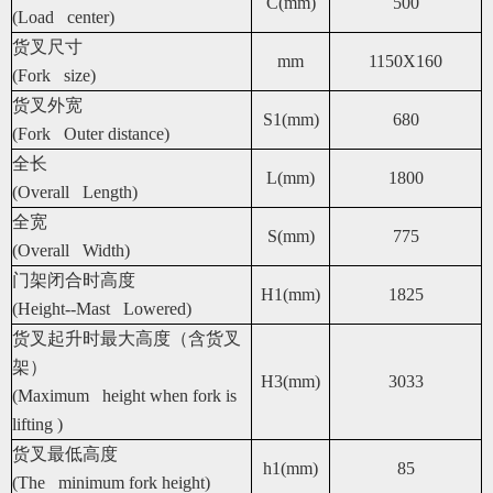
C(mm)
500
(Load center)
货叉尺寸
mm
1150X160
(Fork size)
货叉外宽
S1(mm)
680
(Fork Outer distance)
全长
L(mm)
1800
(Overall Length)
全宽
S(mm)
775
(Overall Width)
门架闭合时高度
H1(mm)
1825
(Height--Mast Lowered)
货叉起升时最大高度（含货叉
架）
H3(mm)
3033
(Maximum height when fork is
lifting )
货叉最低高度
h1(mm)
85
(The minimum fork height)