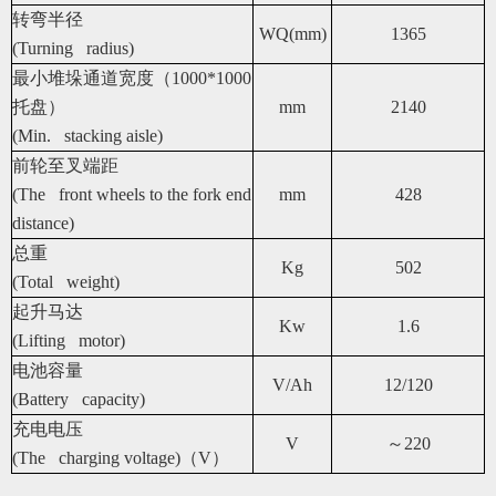
转弯半径
WQ(mm)
1365
(Turning radius)
最小堆垛通道宽度（1000*1000
托盘）
mm
2140
(Min. stacking aisle)
前轮至叉端距
(The front wheels to the fork end
mm
428
distance)
总重
Kg
502
(Total weight)
起升马达
Kw
1.6
(Lifting motor)
电池容量
V/Ah
12/120
(Battery capacity)
充电电压
V
～220
(The charging voltage)
（V）