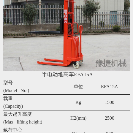
半电动堆高车EFA15A
型号
单位
EFA15A
(Model No.)
载重
Kg
1500
(Capacity)
最大起升高度
H2(mm)
2500
(Max lifting height)
载荷中心