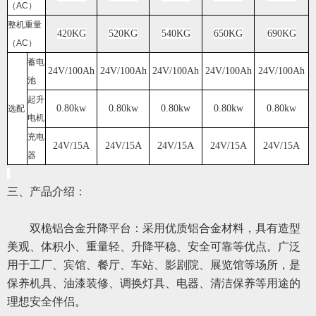
（AC）
整机重量
420KG
520KG
540KG
650KG
690KG
（AC）
蓄电
24V/100Ah
24V/100Ah
24V/100Ah
24V/100Ah
24V/100Ah
池
起升
0.80kw
0.80kw
0.80kw
0.80kw
0.80kw
选配
电机
充电
24V/15A
24V/15A
24V/15A
24V/15A
24V/15A
器
三、产品介绍：
双桅铝合金升降平台：采用优质铝合金材料，具有造型
美观、体积小、重量轻、升降平稳、安全可靠等优点。广泛
用于工厂、宾馆、餐厅、车站、影剧院、展览馆等场所，是
保养机具、油漆装修、调换灯具、电器、清洁保养等用途的
理想
安全伴侣。