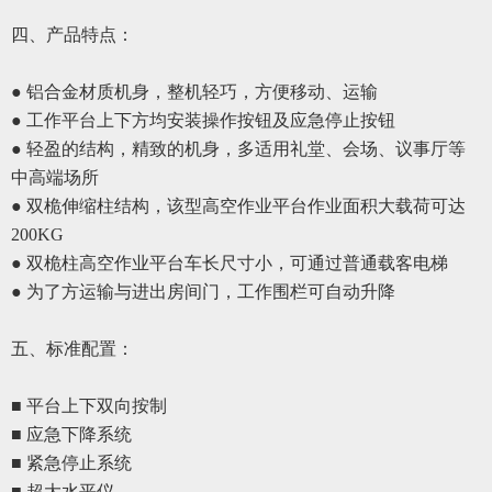
四、
产品特点：
● 铝合金材质机身，整机轻巧，方便移动、运输
● 工作平台上下方均安装操作按钮及应急停止按钮
● 轻盈的结构，精致的机身，多适用礼堂、会场、议事厅等
中高端场所
● 双桅伸缩柱结构，该型高空作业平台作业面积大载荷可达
200KG
● 双桅柱高空作业平台车长尺寸小，可通过普通载客电梯
●
为了方运输与进出房间门，工作围栏可自动升降
五、
标准配置
：
■ 平台上下双向按制
■ 应急下降系统
■ 紧急停
止
系统
■ 超大水平仪