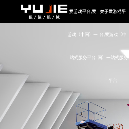
爱游戏平台,爱游戏（中国）一站式服务平台
爱游戏平台,爱
关于爱游戏平
游戏（中国）一
台,爱游戏（中
站式服务平台
国）一站式服务
平台