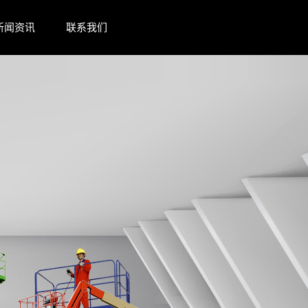
新闻资讯
联系我们