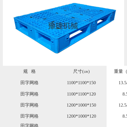
规
格
尺寸(
㎝
)
重量
田字网格
1100*1100*150
13.5
田字网格
1100*1100*120
8.
田字网格
1200*1000*150
12.5
田字网格
1200*1000*120
8.
田字网格