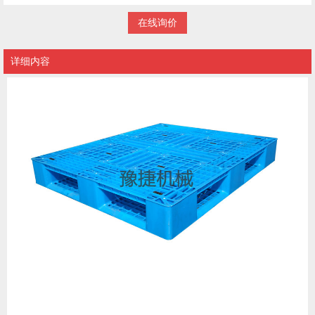
在线询价
详细内容