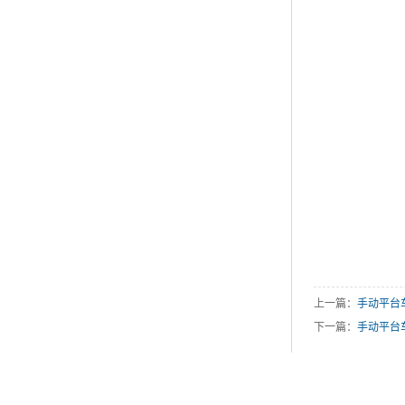
上一篇：
手动平台车TA
下一篇：
手动平台车P