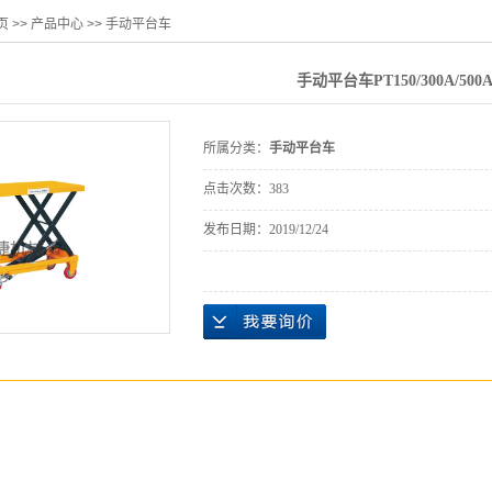
页
>>
产品中心
>>
手动平台车
手动平台车PT150/300A/500
所属分类：
手动平台车
点击次数：
383
发布日期：
2019/12/24