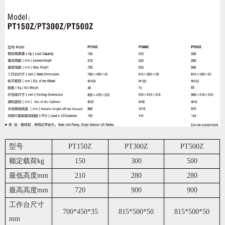
型号
PT150Z
PT300Z
PT500Z
额定载荷
kg
150
300
500
最低高度
mm
210
280
280
最高高度
mm
720
900
900
工作台尺寸
700*450*35
815*500*50
815*500*50
mm