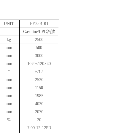
UNIT
FY25B-R1
Gasoline/LPG汽
油
kg
2500
mm
500
mm
3000
mm
1070×120×40
°
6/12
mm
2530
mm
1150
mm
1985
mm
4030
mm
2070
%
20
7.00-12-12PR