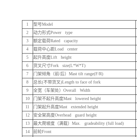
1
型号Model
2
动力形式Power type
3
额定载荷Rated capacity
4
载荷中心距Load center
5
起升高度Lift height
6
货叉尺寸Fork size(L*W*T)
7
门架倾角（前/后）Mast tilt range(F/R)
8
总长(不带货叉)Length to face of fork
9
全宽（车架处）Overall Width
10
门架不起升高度Mast lowered height
11
门架起升高度Mast extended height
12
安全架高度Overhead guard height
13
最大爬坡度（满载）Max. gradeability (full load)
14
前轮Front