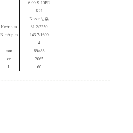
6.00-9-10PR
K21
Nissan尼桑
Kw/r.p.m
31.2/2250
N.m/r.p.m
143.7/1600
4
mm
89×83
cc
2065
L
60