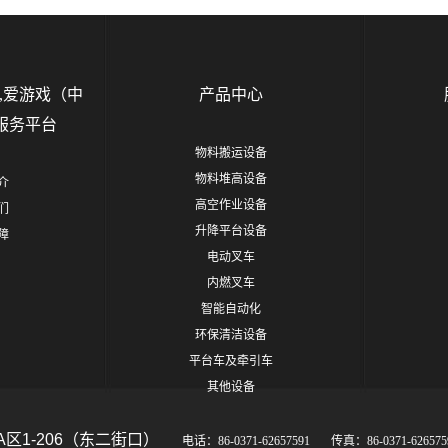
,爱游戏（中
产品中心
服务平台
物料搬运设备
物料堆高设备
介
高空作业设备
们
升降平台设备
障
电动叉车
内燃叉车
智能自动化
环保清洁设备
平台车及牵引车
其他设备
A区1-206（东二街口）
电话：86-0371-62657591 传真：86-0371-6265759