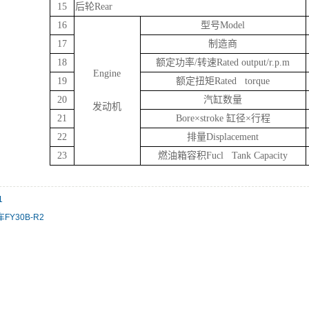
15
后轮Rear
16
型号Model
17
制造商
18
额定功率/转速Rated output/r.p.m
Engine
19
额定扭矩Rated torque
20
汽缸数量
发动机
21
Bore×stroke 缸径×行程
22
排量Displacement
23
燃油箱容积Fucl Tank Capacity
1
FY30B-R2