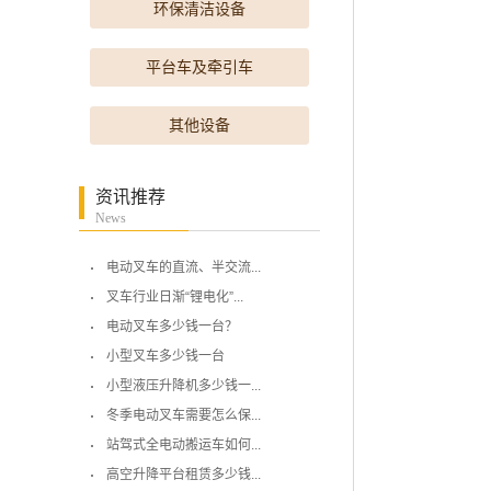
环保清洁设备
平台车及牵引车
其他设备
资讯推荐
News
电动叉车的直流、半交流...
叉车行业日渐“锂电化”...
电动叉车多少钱一台？
小型叉车多少钱一台
小型液压升降机多少钱一...
冬季电动叉车需要怎么保...
站驾式全电动搬运车如何...
高空升降平台租赁多少钱...