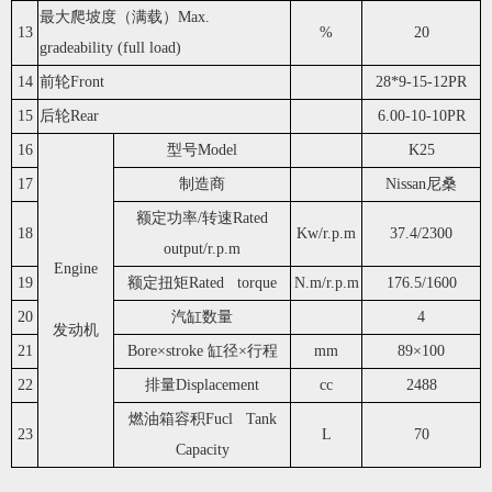
最大爬坡度（满载）Max.
13
%
20
gradeability (full load)
14
前轮Front
28*9-15-12PR
15
后轮Rear
6.00-10-10PR
16
型号Model
K25
17
制造商
Nissan尼桑
额定功率/转速Rated
18
Kw/r.p.m
37.4/2300
output/r.p.m
Engine
19
额定扭矩Rated torque
N.m/r.p.m
176.5/1600
20
汽缸数量
4
发动机
21
Bore×stroke 缸径×行程
mm
89×100
22
排量Displacement
cc
2488
燃油箱容积Fucl Tank
23
L
70
Capacity