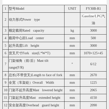
1
型号Model
UNIT
FY30B-R1
Gasoline/LPG汽
2
动力形式Power type
油
3
额定载荷Rated capacity
kg
3000
4
载荷中心距Load center
mm
500
5
起升高度Lift height
mm
3000
6
货叉尺寸Fork size(L*W*T)
mm
1070×125×45
门架倾角（前/后）Mast tilt
7
°
6/12
range(F/R)
8
总长(不带货叉)Length to face of fork
mm
2670
9
全宽（车架处）Overall Width
mm
1225
10
门架不起升高度Mast lowered height
mm
2065
11
门架起升高度Mast extended height
mm
4150
12
安全架高度Overhead guard height
mm
2090